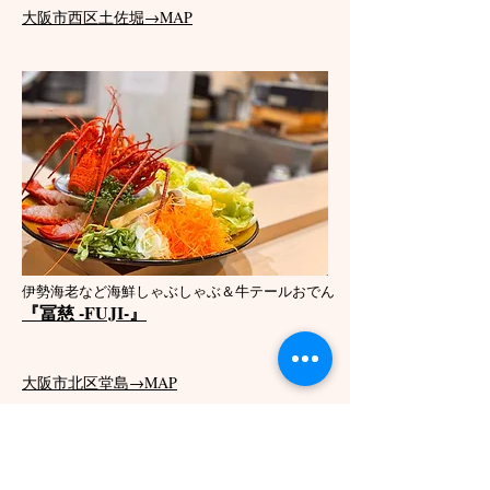
大阪市西区土佐堀→MAP
伊勢海老など海鮮しゃぶしゃぶ＆牛テールおでん​
『冨慈 -FUJI-』
大阪市北区堂島→MAP